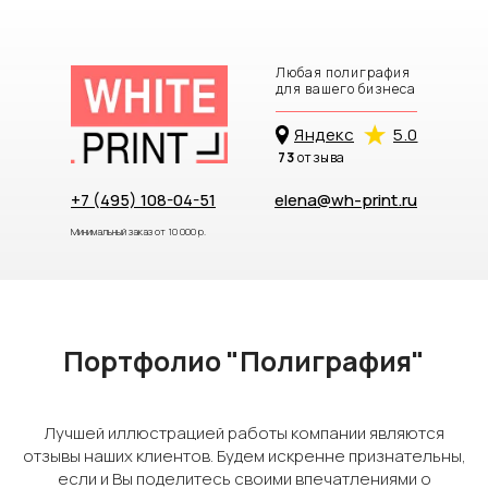
Любая полиграфия
для вашего бизнеса
Яндекc
5.0
73
отзыва
+7 (495) 108-04-51
elena@wh-print.ru
Минимальный заказ от 10 000 р.
Портфолио "Полиграфия"
Лучшей иллюстрацией работы компании являются
Буклеты
Капхолдер
Бумажные браслеты
Визитки
отзывы наших клиентов. Будем искренне признательны,
Тубусы
Стаканчики
Стикерпаки
Шуберы
Бло
если и Вы поделитесь своими впечатлениями о