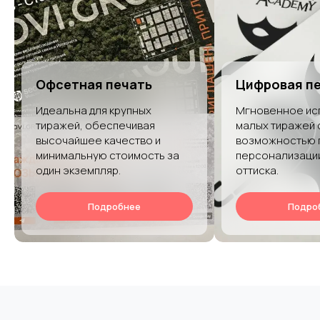
Офсетная печать
Цифровая п
Идеальна для крупных
Мгновенное ис
тиражей, обеспечивая
малых тиражей 
высочайшее качество и
возможностью 
минимальную стоимость за
персонализаци
один экземпляр.
оттиска.
Подробнее
Подро