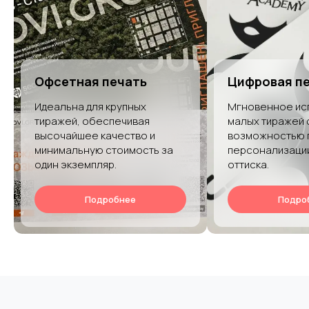
Офсетная печать
Цифровая п
Идеальна для крупных
Мгновенное ис
тиражей, обеспечивая
малых тиражей 
высочайшее качество и
возможностью 
минимальную стоимость за
персонализаци
один экземпляр.
оттиска.
Подробнее
Подро