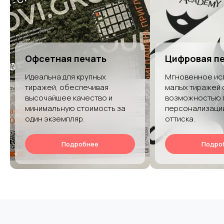
Офсетная печать
Цифровая п
Идеальна для крупных
Мгновенное ис
тиражей, обеспечивая
малых тиражей 
высочайшее качество и
возможностью 
минимальную стоимость за
персонализаци
один экземпляр.
оттиска.
Подробнее
Подро