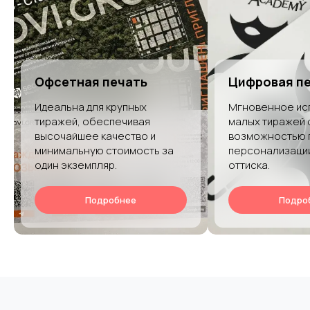
Офсетная печать
Цифровая п
Идеальна для крупных
Мгновенное ис
тиражей, обеспечивая
малых тиражей 
высочайшее качество и
возможностью 
минимальную стоимость за
персонализаци
один экземпляр.
оттиска.
Подробнее
Подро