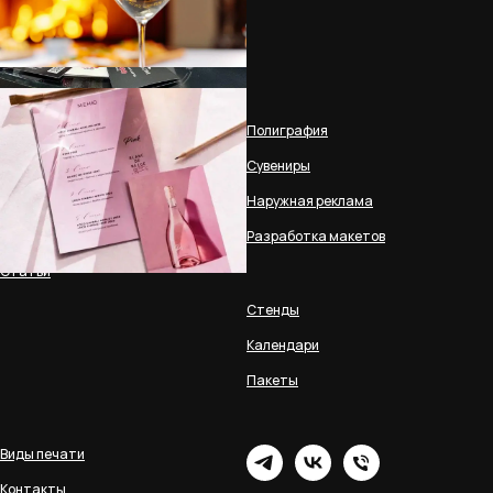
2025 © Все права защищены
Политика обработки
персональных данных
О компании
Полиграфия
Портфолио
Сувениры
Документы
Наружная реклама
Оплата и доставка
Разработка макетов
Статьи
Стенды
Календари
Пакеты
Виды печати
Контакты