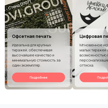
Офсетная печать
Цифровая п
Идеальна для крупных
Мгновенное ис
тиражей, обеспечивая
малых тиражей 
высочайшее качество и
возможностью 
минимальную стоимость за
персонализаци
один экземпляр.
оттиска.
Подробнее
Подро